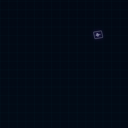
品质与创新
全球“黄金奶
源”
1+6+N全球
科研智慧链
全
自控产业链
差
异化发展